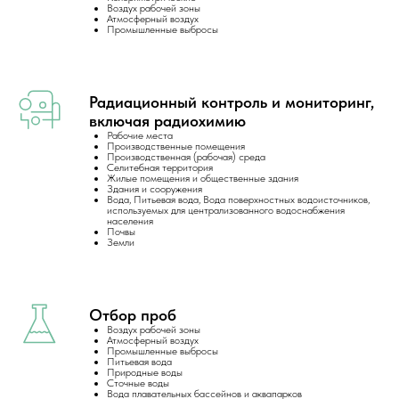
Воздух рабочей зоны
Атмосферный воздух
Промышленные выбросы
Радиационный контроль и мониторинг,
включая радиохимию
Рабочие места
Производственные помещения
Производственная (рабочая) среда
Селитебная территория
Жилые помещения и общественные здания
Здания и сооружения
Вода, Питьевая вода, Вода поверхностных водоисточников,
используемых для централизованного водоснабжения
населения
Почвы
Земли
Отбор проб
Воздух рабочей зоны
Атмосферный воздух
Промышленные выбросы
Питьевая вода
Природные воды
Сточные воды
Вода плавательных бассейнов и аквапарков